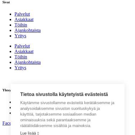
Sivut
Palvelut
Asiakkaat
Töihin
Ajankohtaista
Yritys
Palvelut
Asiakkaat
Töihin
Ajankohtaista
Yritys
Yhteystiedot
Tietoa sivustolla käytetyistä evästeistä
Q-Factory Oy
Käytämme sivustollamme evästeitä kerätäksemme ja
Y-tunnus: 2317171-8
analysoidaksemme sivuston suorituskykyä ja
Kauppaneuvoksentie 8, 00200 Helsinki
käyttöä, tarjotaksemme sosiaalisen median
ominaisuuksia sekä parantaaksemme ja
Facebook
räätälöidäksemme sisältöä ja mainoksia.
Lue lisää