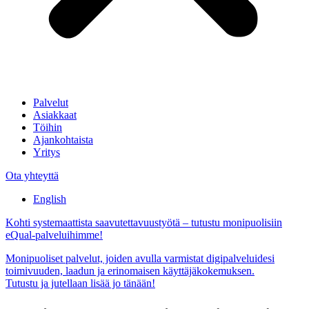
Palvelut
Asiakkaat
Töihin
Ajankohtaista
Yritys
Ota yhteyttä
English
Kohti systemaattista saavutettavuustyötä – tutustu monipuolisiin
eQual-palveluihimme!
Monipuoliset palvelut, joiden avulla varmistat digipalveluidesi
toimivuuden, laadun ja erinomaisen käyttäjäkokemuksen.
Tutustu ja jutellaan lisää jo tänään!