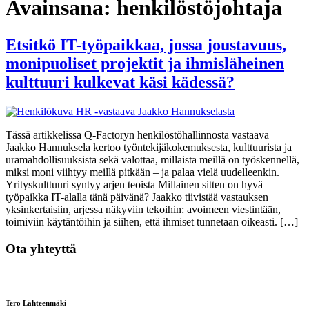
Avainsana:
henkilöstöjohtaja
Etsitkö IT-työpaikkaa, jossa joustavuus,
monipuoliset projektit ja ihmisläheinen
kulttuuri kulkevat käsi kädessä?
Tässä artikkelissa Q-Factoryn henkilöstöhallinnosta vastaava
Jaakko Hannuksela kertoo työntekijäkokemuksesta, kulttuurista ja
uramahdollisuuksista sekä valottaa, millaista meillä on työskennellä,
miksi moni viihtyy meillä pitkään – ja palaa vielä uudelleenkin.
Yrityskulttuuri syntyy arjen teoista Millainen sitten on hyvä
työpaikka IT-alalla tänä päivänä? Jaakko tiivistää vastauksen
yksinkertaisiin, arjessa näkyviin tekoihin: avoimeen viestintään,
toimiviin käytäntöihin ja siihen, että ihmiset tunnetaan oikeasti. […]
Ota yhteyttä
Tero Lähteenmäki