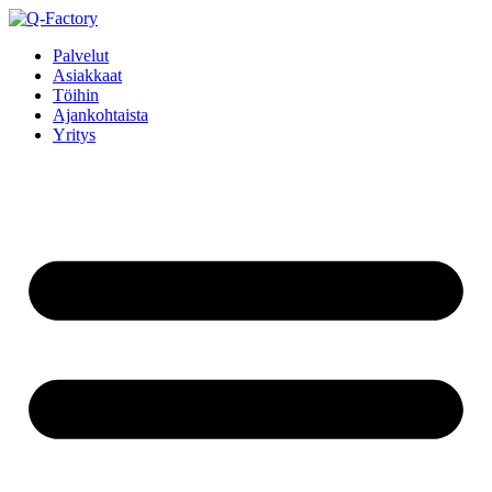
Mene
sisältöön
Palvelut
Asiakkaat
Töihin
Ajankohtaista
Yritys