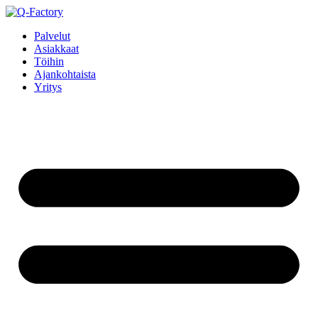
Mene
sisältöön
Palvelut
Asiakkaat
Töihin
Ajankohtaista
Yritys