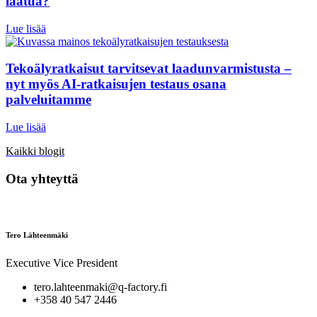
laatua?
Lue lisää
Tekoälyratkaisut tarvitsevat laadunvarmistusta –
nyt myös AI-ratkaisujen testaus osana
palveluitamme
Lue lisää
Kaikki blogit
Ota yhteyttä
Tero Lähteenmäki
Executive Vice President
tero.lahteenmaki@q-factory.fi
+358 40 547 2446