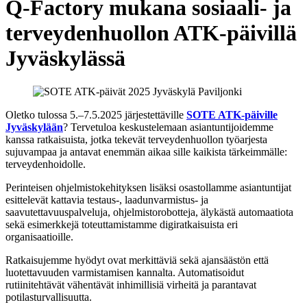
Q-Factory mukana sosiaali- ja
terveydenhuollon ATK-päivillä
Jyväskylässä
Oletko tulossa 5.–7.5.2025 järjestettäville
SOTE ATK-päiville
Jyväskylään
? Tervetuloa keskustelemaan asiantuntijoidemme
kanssa ratkaisuista, jotka tekevät terveydenhuollon työarjesta
sujuvampaa ja antavat enemmän aikaa sille kaikista tärkeimmälle:
terveydenhoidolle.
Perinteisen ohjelmistokehityksen lisäksi osastollamme asiantuntijat
esittelevät kattavia testaus-, laadunvarmistus- ja
saavutettavuuspalveluja, ohjelmistorobotteja, älykästä automaatiota
sekä esimerkkejä toteuttamistamme digiratkaisuista eri
organisaatioille.
Ratkaisujemme hyödyt ovat merkittäviä sekä ajansäästön että
luotettavuuden varmistamisen kannalta. Automatisoidut
rutiinitehtävät vähentävät inhimillisiä virheitä ja parantavat
potilasturvallisuutta.