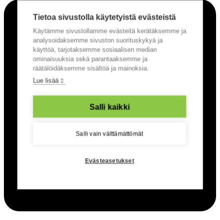
Tietoa sivustolla käytetyistä evästeistä
Käytämme sivustollamme evästeitä kerätäksemme ja
analysoidaksemme sivuston suorituskykyä ja
käyttöä, tarjotaksemme sosiaalisen median
ominaisuuksia sekä parantaaksemme ja
räätälöidäksemme sisältöä ja mainoksia.
Lue lisää
Salli kaikki
Salli vain välttämättömät
Evästeasetukset