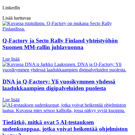
LinkedIn
Lisää luettavaa
Q-Factory ja Secto Rally Finland yhteistyöhön
Suomen MM-rallin juhlavuonna
Lue lisää
DNA ja Q-Factory: Yli vuosikymmen yhdessä
laadukkaampien digipalveluiden puolesta
Lue lisää
Tiedätkö, mitkä ovat 5 AI-testauksen
sudenkuoppaa, jotka voivat heikentää ohjelmiston