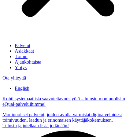
Palvelut
Asiakkaat
Töihin
Ajankohtaista
Yritys
Ota yhteyttä
English
Kohti systemaattista saavutettavuustyötä – tutustu monipuolisiin
eQual-palveluihimme!
Monipuoliset palvelut, joiden avulla varmistat digipalveluidesi
toimivuuden, laadun ja erinomaisen käyttäjäkokemuksen.
Tutustu ja jutellaan lisää jo tänään!