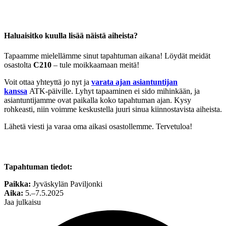
Haluaisitko kuulla lisää näistä aiheista?
Tapaamme mielellämme sinut tapahtuman aikana! Löydät meidät
osastolta
C210
– tule moikkaamaan meitä!
Voit ottaa yhteyttä jo nyt ja
varata ajan asiantuntijan
kanssa
ATK-päiville. Lyhyt tapaaminen ei sido mihinkään, ja
asiantuntijamme ovat paikalla koko tapahtuman ajan. Kysy
rohkeasti, niin voimme keskustella juuri sinua kiinnostavista aiheista.
Lähetä viesti ja varaa oma aikasi osastollemme. Tervetuloa!
Tapahtuman tiedot:
Paikka:
Jyväskylän Paviljonki
Aika:
5.–7.5.2025
Jaa julkaisu