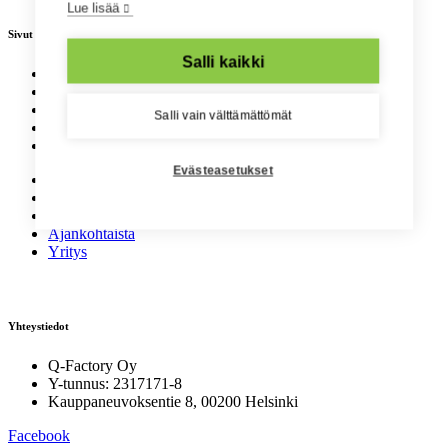
Lue lisää
Sivut
Salli kaikki
Palvelut
Asiakkaat
Töihin
Salli vain välttämättömät
Ajankohtaista
Yritys
Evästeasetukset
Palvelut
Asiakkaat
Töihin
Ajankohtaista
Yritys
Yhteystiedot
Q-Factory Oy
Y-tunnus: 2317171-8
Kauppaneuvoksentie 8, 00200 Helsinki
Facebook