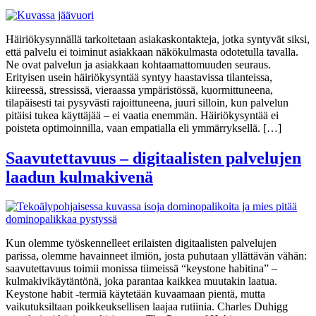
Häiriökysynnällä tarkoitetaan asiakaskontakteja, jotka syntyvät siksi,
että palvelu ei toiminut asiakkaan näkökulmasta odotetulla tavalla.
Ne ovat palvelun ja asiakkaan kohtaamattomuuden seuraus.
Erityisen usein häiriökysyntää syntyy haastavissa tilanteissa,
kiireessä, stressissä, vieraassa ympäristössä, kuormittuneena,
tilapäisesti tai pysyvästi rajoittuneena, juuri silloin, kun palvelun
pitäisi tukea käyttäjää – ei vaatia enemmän. Häiriökysyntää ei
poisteta optimoinnilla, vaan empatialla eli ymmärryksellä. […]
Saavutettavuus – digitaalisten palvelujen
laadun kulmakivenä
Kun olemme työskennelleet erilaisten digitaalisten palvelujen
parissa, olemme havainneet ilmiön, josta puhutaan yllättävän vähän:
saavutettavuus toimii monissa tiimeissä “keystone habitina” –
kulmakivikäytäntönä, joka parantaa kaikkea muutakin laatua.
Keystone habit ‑termiä käytetään kuvaamaan pientä, mutta
vaikutuksiltaan poikkeuksellisen laajaa rutiinia. Charles Duhigg