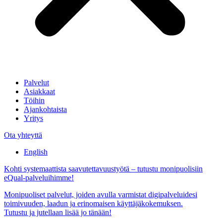
Palvelut
Asiakkaat
Töihin
Ajankohtaista
Yritys
Ota yhteyttä
English
Kohti systemaattista saavutettavuustyötä – tutustu monipuolisiin
eQual-palveluihimme!
Monipuoliset palvelut, joiden avulla varmistat digipalveluidesi
toimivuuden, laadun ja erinomaisen käyttäjäkokemuksen.
Tutustu ja jutellaan lisää jo tänään!