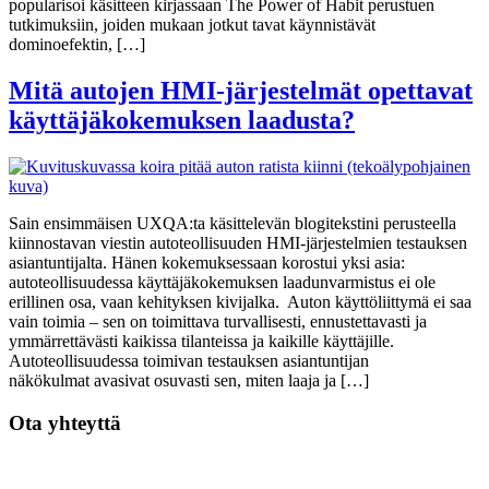
popularisoi käsitteen kirjassaan The Power of Habit perustuen
tutkimuksiin, joiden mukaan jotkut tavat käynnistävät
dominoefektin, […]
Mitä autojen HMI‑järjestelmät opettavat
käyttäjäkokemuksen laadusta?
Sain ensimmäisen UXQA:ta käsittelevän blogitekstini perusteella
kiinnostavan viestin autoteollisuuden HMI-järjestelmien testauksen
asiantuntijalta. Hänen kokemuksessaan korostui yksi asia:
autoteollisuudessa käyttäjäkokemuksen laadunvarmistus ei ole
erillinen osa, vaan kehityksen kivijalka. Auton käyttöliittymä ei saa
vain toimia – sen on toimittava turvallisesti, ennustettavasti ja
ymmärrettävästi kaikissa tilanteissa ja kaikille käyttäjille.
Autoteollisuudessa toimivan testauksen asiantuntijan
näkökulmat avasivat osuvasti sen, miten laaja ja […]
Ota yhteyttä