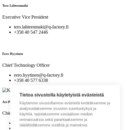
Tero Lähteenmäki
Executive Vice President
tero.lahteenmaki@q-factory.fi
+358 40 547 2446
Eero Hyytinen
Chief Technology Officer
eero.hyytinen@q-factory.fi
+358 40 577 6338
Tietoa sivustolla käytetyistä evästeistä
Ari-Pekka Saarela
Käytämme sivustollamme evästeitä kerätäksemme ja
analysoidaksemme sivuston suorituskykyä ja
Chief Development Officer
käyttöä, tarjotaksemme sosiaalisen median
ominaisuuksia sekä parantaaksemme ja
ari-pekka.saarela@q-factory.fi
räätälöidäksemme sisältöä ja mainoksia.
+358 45 260 3011