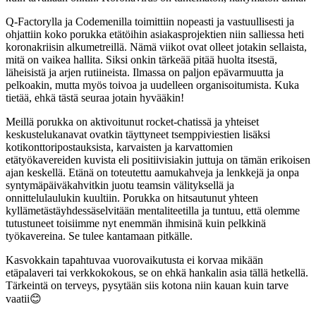
Q-Factorylla ja Codemenilla toimittiin nopeasti ja vastuullisesti ja
ohjattiin koko porukka etätöihin asiakasprojektien niin salliessa heti
koronakriisin alkumetreillä. Nämä viikot ovat olleet jotakin sellaista,
mitä on vaikea hallita. Siksi onkin tärkeää pitää huolta itsestä,
läheisistä ja arjen rutiineista. Ilmassa on paljon epävarmuutta ja
pelkoakin, mutta myös toivoa ja uudelleen organisoitumista. Kuka
tietää, ehkä tästä seuraa jotain hyvääkin!
Meillä porukka on aktivoitunut rocket-chatissä ja yhteiset
keskustelukanavat ovatkin täyttyneet tsemppiviestien lisäksi
kotikonttoripostauksista, karvaisten ja karvattomien
etätyökavereiden kuvista eli positiivisiakin juttuja on tämän erikoisen
ajan keskellä. Etänä on toteutettu aamukahveja ja lenkkejä ja onpa
syntymäpäiväkahvitkin juotu teamsin välityksellä ja
onnittelulaulukin kuultiin. Porukka on hitsautunut yhteen
kyllämetästäyhdessäselvitään mentaliteetilla ja tuntuu, että olemme
tutustuneet toisiimme nyt enemmän ihmisinä kuin pelkkinä
työkavereina. Se tulee kantamaan pitkälle.
Kasvokkain tapahtuvaa vuorovaikutusta ei korvaa mikään
etäpalaveri tai verkkokokous, se on ehkä hankalin asia tällä hetkellä.
Tärkeintä on terveys, pysytään siis kotona niin kauan kuin tarve
vaatii😊