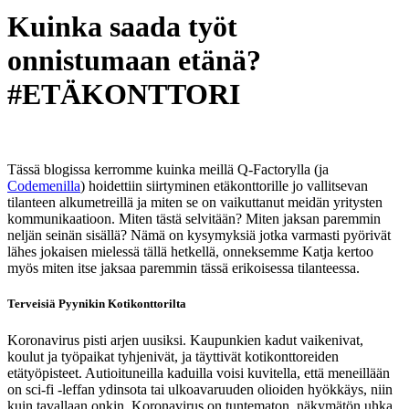
Kuinka saada työt
onnistumaan etänä?
#ETÄKONTTORI
Tässä blogissa kerromme kuinka meillä Q-Factorylla (ja
Codemenilla
) hoidettiin siirtyminen etäkonttorille jo vallitsevan
tilanteen alkumetreillä ja miten se on vaikuttanut meidän yritysten
kommunikaatioon. Miten tästä selvitään? Miten jaksan paremmin
neljän seinän sisällä? Nämä on kysymyksiä jotka varmasti pyörivät
lähes jokaisen mielessä tällä hetkellä, onneksemme Katja kertoo
myös miten itse jaksaa paremmin tässä erikoisessa tilanteessa.
Terveisiä Pyynikin Kotikonttorilta
Koronavirus pisti arjen uusiksi. Kaupunkien kadut vaikenivat,
koulut ja työpaikat tyhjenivät, ja täyttivät kotikonttoreiden
etätyöpisteet. Autioituneilla kaduilla voisi kuvitella, että meneillään
on sci-fi -leffan ydinsota tai ulkoavaruuden olioiden hyökkäys, niin
kuin tavallaan onkin. Koronavirus on tuntematon, näkymätön uhka.