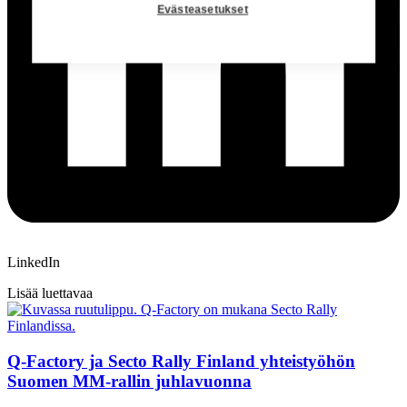
Evästeasetukset
LinkedIn
Lisää luettavaa
Q-Factory ja Secto Rally Finland yhteistyöhön
Suomen MM-rallin juhlavuonna