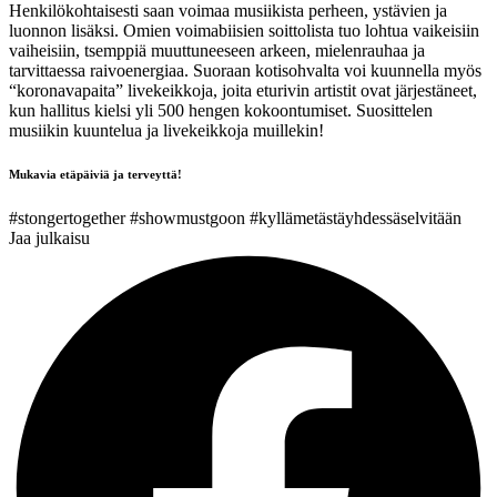
Henkilökohtaisesti saan voimaa musiikista perheen, ystävien ja
luonnon lisäksi. Omien voimabiisien soittolista tuo lohtua vaikeisiin
vaiheisiin, tsemppiä muuttuneeseen arkeen, mielenrauhaa ja
tarvittaessa raivoenergiaa. Suoraan kotisohvalta voi kuunnella myös
“koronavapaita” livekeikkoja, joita eturivin artistit ovat järjestäneet,
kun hallitus kielsi yli 500 hengen kokoontumiset. Suosittelen
musiikin kuuntelua ja livekeikkoja muillekin!
Mukavia etäpäiviä ja terveyttä!
#stongertogether #showmustgoon #kyllämetästäyhdessäselvitään
Jaa julkaisu