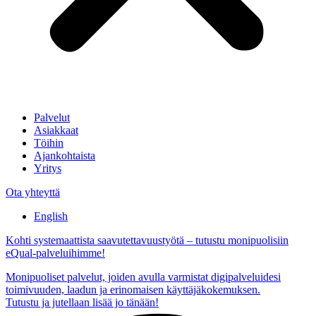
Palvelut
Asiakkaat
Töihin
Ajankohtaista
Yritys
Ota yhteyttä
English
Kohti systemaattista saavutettavuustyötä – tutustu monipuolisiin
eQual-palveluihimme!
Monipuoliset palvelut, joiden avulla varmistat digipalveluidesi
toimivuuden, laadun ja erinomaisen käyttäjäkokemuksen.
Tutustu ja jutellaan lisää jo tänään!