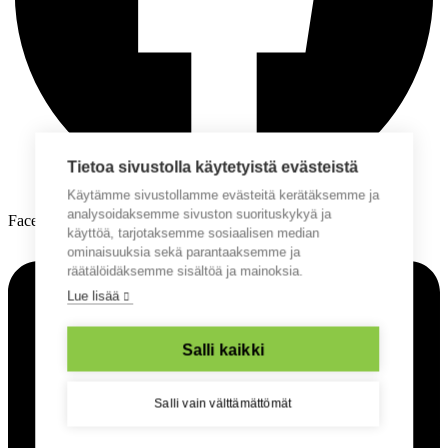
Tietoa sivustolla käytetyistä evästeistä
Käytämme sivustollamme evästeitä kerätäksemme ja
analysoidaksemme sivuston suorituskykyä ja
Facebook
käyttöä, tarjotaksemme sosiaalisen median
ominaisuuksia sekä parantaaksemme ja
räätälöidäksemme sisältöä ja mainoksia.
Lue lisää
Salli kaikki
Salli vain välttämättömät