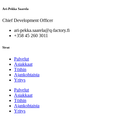
Ari-Pekka Saarela
Chief Development Officer
ari-pekka.saarela@q-factory.fi
+358 45 260 3011
Sivut
Palvelut
Asiakkaat
Töihin
Ajankohtaista
Yritys
Palvelut
Asiakkaat
Töihin
Ajankohtaista
Yritys