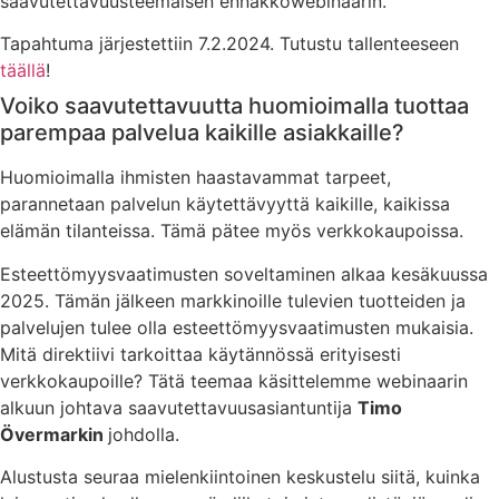
saavutettavuusteemaisen ennakkowebinaarin.
Tapahtuma järjestettiin 7.2.2024. Tutustu tallenteeseen
täällä
!
Voiko saavutettavuutta huomioimalla tuottaa
parempaa palvelua kaikille asiakkaille?
Huomioimalla ihmisten haastavammat tarpeet,
parannetaan palvelun käytettävyyttä kaikille, kaikissa
elämän tilanteissa. Tämä pätee myös verkkokaupoissa.
Esteettömyysvaatimusten soveltaminen alkaa kesäkuussa
2025. Tämän jälkeen markkinoille tulevien tuotteiden ja
palvelujen tulee olla esteettömyysvaatimusten mukaisia.
Mitä direktiivi tarkoittaa käytännössä erityisesti
verkkokaupoille? Tätä teemaa käsittelemme webinaarin
alkuun johtava saavutettavuusasiantuntija
Timo
Övermarkin
johdolla.
Alustusta seuraa mielenkiintoinen keskustelu siitä, kuinka