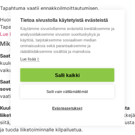
Tapahtuma vaatii ennakkoilmoittautumisen.
Huom! Tapahtuma järjestetään Teams-eventillä.
Tietoa sivustolla käytetyistä evästeistä
Tapahtumassa ei ole livetekstitystä.
Käytämme sivustollamme evästeitä kerätäksemme ja
Lue lisää tapahtumasta
analysoidaksemme sivuston suorituskykyä ja
käyttöä, tarjotaksemme sosiaalisen median
Miksi osallistua webinaariin?
ominaisuuksia sekä parantaaksemme ja
räätälöidäksemme sisältöä ja mainoksia.
Saat ajantasaista tietoa esteettömyysdirektiivistä
ja
Lue lisää
kuulet, miten tämä lainsäädännöllinen muutos tulee
vaikuttamaan liiketoimintaasi.
Salli kaikki
Saat vinkkejä mistä lähteä liikkeelle direktiivin
soveltamisessa,
sekä minkälaisin askelin direktiivin
Salli vain välttämättömät
vaatimuksia kannattaa lähteä toteuttamaan.
Kuulet saavutettavuusvaatimusten mukanaan tuomista
Evästeasetukset
liiketoiminnan mahdollisuuksista.
Saat käytännön vinkkejä
siitä, miten saavutettavuus voi parantaa asiakaskokemusta
ja tuoda liiketoiminnalle kilpailuetua.