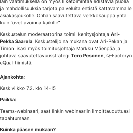
lain vaatimuksella on myös liiketoimintaa edistäviä puolia
ja mahdollisuuksia tarjota palveluita entistä kattavammalle
asiakasjoukolle. Onhan saavutettava verkkokauppa yhtä
kuin ”ovet avoinna kaikille”.
Keskustelun moderaattorina toimii kehitysjohtaja
Ari-
Pekka Saarela
. Keskustelijoina mukana ovat Ari-Pekan ja
Timon lisäsi myös toimitusjohtaja Markku Mäenpää ja
johtava saavutettavuusstrategi
Tero Pesonen
, Q-Factoryn
eQual-tiimistä.
Ajankohta:
Keskiviikko 7.2. klo 14-15
Paikka:
Teams-webinaari, saat linkin webinaariin ilmoittauduttuasi
tapahtumaan.
Kuinka pääsen mukaan?