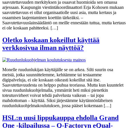
saavutettavuuden merkityksen ja osaavat huomioida sen omassa
arjessaan. Kaupungin viestintäkoordinaattori Erja Kohosen mukaan
saavutettavuus ei ollut organisaatiolle uusi asia, mutta kertaus ja
osaamisen laajentaminen koettiin tärkeäksi. –
Saavutettavuuslainsäädäntö on meille ennestään tuttua, mutta kertaus
ei ole koskaan pahitteeksi. […]
Oletko koskaan kokeillut käyttää
verkkosivua ilman näyttöä?
Monelle ruudunlukijan käyttäjälle se on arkea. Silti suurin osa
meistä, jotka suunnittelemme, kehitämme tai testaamme
digipalveluja, ei ole koskaan oikeasti kokeillut sitä itse.
Saavutettavuudesta on helppo puhua teoriassa. Mutta kun kuuntelet
sivua ruudunlukuohjelmalla, ymmärrät heti miksi pienetkin
toteutusvirheet voivat tehdä palvelusta vaikean – tai jopa
mahdottoman – käyttää. Siksi järjestämme käytännönläheisen
ruudunlukuohjelmakoulutuksen, jossa pääset kokemaan […]
HSL:n uusi lippukauppa ehdolla Grand
One -kilpailussa – Q-Factoryn eQual-