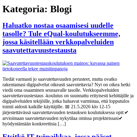
Kategoria:
Blogi
Haluatko nostaa osaamisesi uudelle
tasolle? Tule eQual-koulutukseemme,
jossa käsitellään verkkopalveluiden
saavutettavuustestausta
Tiedät varmasti jo saavutettavuuden perusteet, mutta ovatko
rakentamasi digipalvelut oikeasti saavutettavia? Nyt on oikea hetki
viedä oma osaaminen seuraavalle tasolle. Verkkopalveluiden
saavutettavuustestaus -koulutus on suunnattu erityisesti kehittäjille ja
digipalveluiden tekijöille, jotka haluavat varmistaa, että lopputulos
toimii aidosti kaikille käyttäjille. 📅 21.5.2026 klo 12-15
järjestettävässä saavutettavuuden testauksen koulutuksessa opit:✔
arvioimaan saavutettavuuden nykytilaa omissa projekteissasi✔
hyödyntämään konkreettisia […]
Etsitkö IT-työpaikkaa, jossa pääset