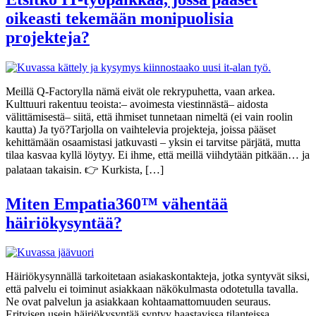
oikeasti tekemään monipuolisia
projekteja?
Meillä Q-Factorylla nämä eivät ole rekrypuhetta, vaan arkea.
Kulttuuri rakentuu teoista:– avoimesta viestinnästä– aidosta
välittämisestä– siitä, että ihmiset tunnetaan nimeltä (ei vain roolin
kautta) Ja työ?Tarjolla on vaihtelevia projekteja, joissa pääset
kehittämään osaamistasi jatkuvasti – yksin ei tarvitse pärjätä, mutta
tilaa kasvaa kyllä löytyy. Ei ihme, että meillä viihdytään pitkään… ja
palataan takaisin. 👉 Kurkista, […]
Miten Empatia360™ vähentää
häiriökysyntää?
Häiriökysynnällä tarkoitetaan asiakaskontakteja, jotka syntyvät siksi,
että palvelu ei toiminut asiakkaan näkökulmasta odotetulla tavalla.
Ne ovat palvelun ja asiakkaan kohtaamattomuuden seuraus.
Erityisen usein häiriökysyntää syntyy haastavissa tilanteissa,