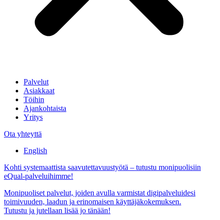
Palvelut
Asiakkaat
Töihin
Ajankohtaista
Yritys
Ota yhteyttä
English
Kohti systemaattista saavutettavuustyötä – tutustu monipuolisiin
eQual-palveluihimme!
Monipuoliset palvelut, joiden avulla varmistat digipalveluidesi
toimivuuden, laadun ja erinomaisen käyttäjäkokemuksen.
Tutustu ja jutellaan lisää jo tänään!