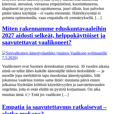
kiireessä, stressissä, vieraassa ympäristössä, kuormittuneena,
tilapäisesti tai pysyvästi rajoittuneena, juuri silloin, kun palvelun
pitäisi tukea käyttäjää – ei vaatia enemmän. Häiriökysyntää ei
poisteta optimoinnilla, vaan empatialla eli ymmärryksellä. […]
Miten rakennamme eduskuntavaaleihin
2027 aidosti selkeät, helppokäyttöiset ja
saavutettavat vaalikoneet?
Vaalikoneet ovat Suomen demokratian ytimessä. 30 vuoden aikana
niistä on tullut lähes kaikille äänestäjille tärkeä tiedonlähde — ja
nuorille jopa merkittävin tapa muodostaa äänestyspäätös. Silti
jokaisissa vaaleissa toistuu sama ilmiö: muutama päivä ennen
julkaisua löydetään kriittisiä käytettävyyden ja saavutettavuuden
ongelmia, joita ei enää ehditä tai pystytä korjaamaan. On aika
muuttaa tämä. 👉 Entä jos vaalikone […]
Empatia ja saavutettavuus ratkaisevat –
oletko mukana?