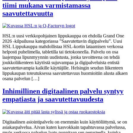
tiimi mukana varmistamassa
saavutettavuutta
HSL:n uusi verkkopohjainen lippukauppa on ehdolla Grand One
2026 -kilpailussa kategoriassa ”Saavutettavin digipalvelu”. Uusi
HSL Lippukauppa mahdollistaa HSL-kortin lataamisen verkossa
helposti puhelimella, tabletilla tai tietokoneella. Palvelu on osa
laajempaa lipunmyynnin uudistusta, jonka tavoitteena on tehdä
joukkoliikenteen käytöstä sujuvampaa ja digipalveluista entistä
saavutettavampia kaikille käyttäjille. Helsingin seudun liikenteen
lippukaupan toteutuksessa saavutettavuus huomioitiin alusta alkaen
osana palvelun […]
Inhimillinen digitaalinen palvelu syntyy
empatiasta ja saavutettavuudesta
Digitaalinen asiointipalvelu on enemmän kuin käyttöliittymä, se on
asiakaspalvelua. Aivan kuten kasvokkain tapahtuvassa palvelussa,
myös verkossa palvelun laatu punnitaan sen perusteella, kuinka