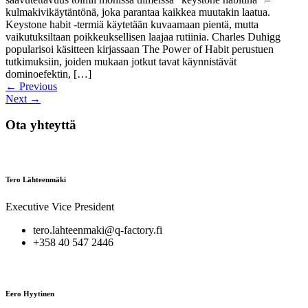
kulmakivikäytäntönä, joka parantaa kaikkea muutakin laatua.
Keystone habit ‑termiä käytetään kuvaamaan pientä, mutta
vaikutuksiltaan poikkeuksellisen laajaa rutiinia. Charles Duhigg
popularisoi käsitteen kirjassaan The Power of Habit perustuen
tutkimuksiin, joiden mukaan jotkut tavat käynnistävät
dominoefektin, […]
←
Previous
Next
→
Ota yhteyttä
Tero Lähteenmäki
Executive Vice President
tero.lahteenmaki@q-factory.fi
+358 40 547 2446
Eero Hyytinen