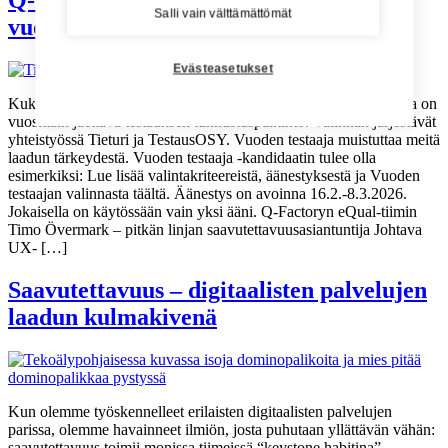
Q-Factoryn Timo Övermark ehdolla
Salli vain välttämättömät
vuoden testaajaksi
Evästeasetukset
Kuka on Vuo­den tes­taa­ja 2025? (Lähde: Tieturi) Vuoden testaaja on
vuosittain jaettava testauksen tunnustuspalkinto. Valinnan järjestävät
yhteistyössä Tieturi ja TestausOSY. Vuoden testaaja muistuttaa meitä
laadun tärkeydestä. Vuoden testaaja -kandidaatin tulee olla
esimerkiksi: Lue lisää valintakriteereistä, äänestyksestä ja Vuoden
testaajan valinnasta täältä. Äänestys on avoinna 16.2.-8.3.2026.
Jokaisella on käytössään vain yksi ääni. Q-Factoryn eQual-tiimin
Timo Övermark – pitkän linjan saavutettavuusasiantuntija Johtava
UX- […]
Saavutettavuus – digitaalisten palvelujen
laadun kulmakivenä
Kun olemme työskennelleet erilaisten digitaalisten palvelujen
parissa, olemme havainneet ilmiön, josta puhutaan yllättävän vähän:
saavutettavuus toimii monissa tiimeissä “keystone habitina” –