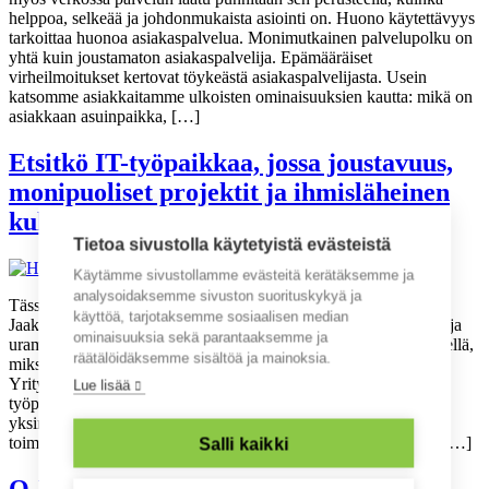
helppoa, selkeää ja johdonmukaista asiointi on. Huono käytettävyys
tarkoittaa huonoa asiakaspalvelua. Monimutkainen palvelupolku on
yhtä kuin joustamaton asiakaspalvelija. Epämääräiset
virheilmoitukset kertovat töykeästä asiakaspalvelijasta. Usein
katsomme asiakkaitamme ulkoisten ominaisuuksien kautta: mikä on
asiakkaan asuinpaikka, […]
Etsitkö IT-työpaikkaa, jossa joustavuus,
monipuoliset projektit ja ihmisläheinen
kulttuuri kulkevat käsi kädessä?
Tietoa sivustolla käytetyistä evästeistä
Käytämme sivustollamme evästeitä kerätäksemme ja
analysoidaksemme sivuston suorituskykyä ja
Tässä artikkelissa Q-Factoryn henkilöstöhallinnosta vastaava
käyttöä, tarjotaksemme sosiaalisen median
Jaakko Hannuksela kertoo työntekijäkokemuksesta, kulttuurista ja
ominaisuuksia sekä parantaaksemme ja
uramahdollisuuksista sekä valottaa, millaista meillä on työskennellä,
räätälöidäksemme sisältöä ja mainoksia.
miksi moni viihtyy meillä pitkään – ja palaa vielä uudelleenkin.
Yrityskulttuuri syntyy arjen teoista Millainen sitten on hyvä
Lue lisää
työpaikka IT-alalla tänä päivänä? Jaakko tiivistää vastauksen
yksinkertaisiin, arjessa näkyviin tekoihin: avoimeen viestintään,
toimiviin käytäntöihin ja siihen, että ihmiset tunnetaan oikeasti. […]
Salli kaikki