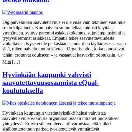
Digipalveluiden saavutettavuus ei ole enää vain tekninen vaatimus –
se on kilpailuetu. Kun palvelu suunnitellaan aidosti käyttäjää
ymmärtäen, syntyy parempi asiakaskokemus, sujuvampi asiointi ja
tyytyväisemmät asiakkaat. Empatia tekee saavutettavuudesta
vaikuttavaa. Kyse ei ole pelkästään standardien täyttämisestä, vaan
siitä, miten palvelu tuntuu käyttää. Organisaatiot, jotka panostavat
tähän, erottuvat edukseen – ja vastaavat kasvaviin odotuksiin. 👉
Mitä […]
Hyvinkään kaupunki vahvisti
saavutettavuusosaamista eQual-
koulutuksella
Hyvinkään kaupungin viestintäyksikkö halusi vahvistaa
saavutettavuusosaamista organisaatiossaan intranet-uudistuksen
yhteydessä. Erityisesti tavoitteena oli varmistaa, että kaikki
sisällöntuotannon parissa työskentelevät ymmärtävät